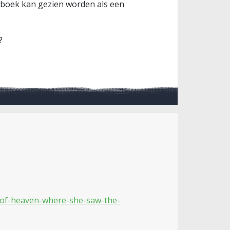
t boek kan gezien worden als een
?
-of-heaven-where-she-saw-the-