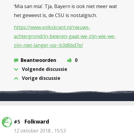
‘Mia san mia’. Tja, Bayern is ook niet meer wat
het geweest is, de CSU is nostalgisch.
https://www.volkskrant.nl/nieuws-
achtergrond/in-beieren-gaat-we-zijn-wie-we-
zijn-niet-langer-op~b3d6bd7e/
Beantwoorden
0
Volgende discussie
Vorige discussie
Folkward
#5
12 oktober 2018 , 15:53