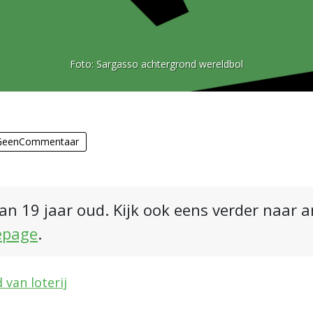
Foto:
Sargasso achtergrond wereldbol
GeenCommentaar
an 19 jaar oud. Kijk ook eens verder naar 
epage
.
 van loterij