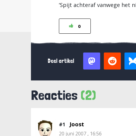
‘Spijt achteraf vanwege het 
0
Deel artikel
Reacties
(2)
Joost
#1
20 juni 2007 , 16:56