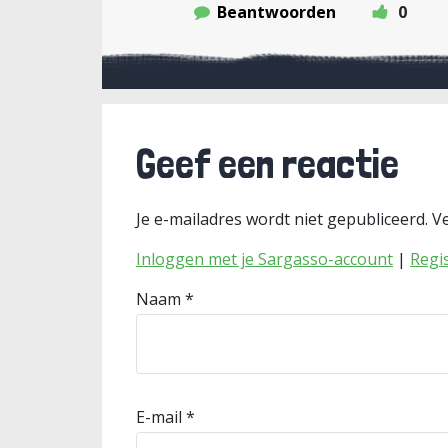
Beantwoorden
0
Geef een reactie
Je e-mailadres wordt niet gepubliceerd.
Ve
Inloggen met je Sargasso-account
|
Regi
Naam
*
E-mail
*