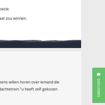
oezie.
aat zou winnen.
DISCUSSIES
eens willen horen over iemand die
dachtetrein “u heeft zelf gekozen