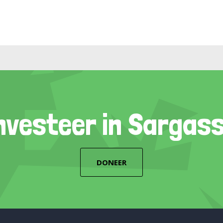
nvesteer in Sargas
DONEER