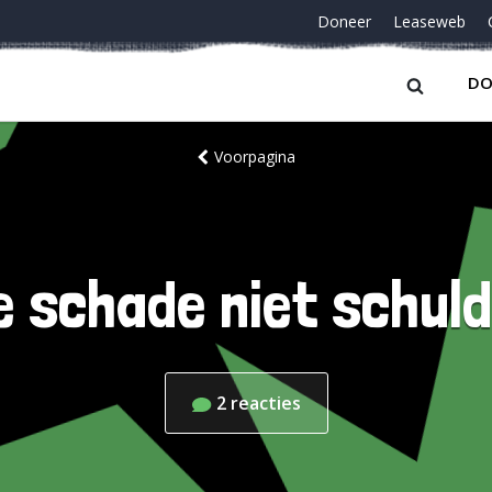
Doneer
Leaseweb
DO
Voorpagina
 schade niet schuld 
2
reacties