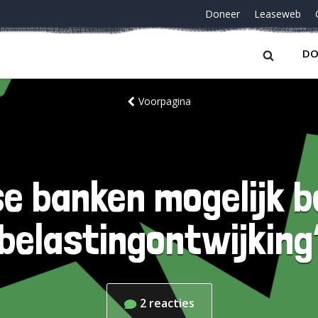
Doneer
Leaseweb
DO
Voorpagina
e banken mogelijk b
belastingontwijking
2
reacties