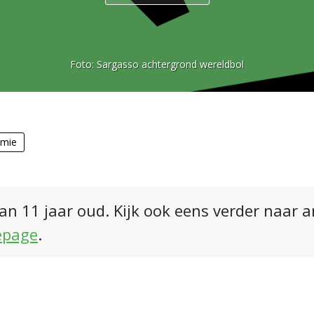
Foto:
Sargasso achtergrond wereldbol
mie
an 11 jaar oud. Kijk ook eens verder naar 
epage
.