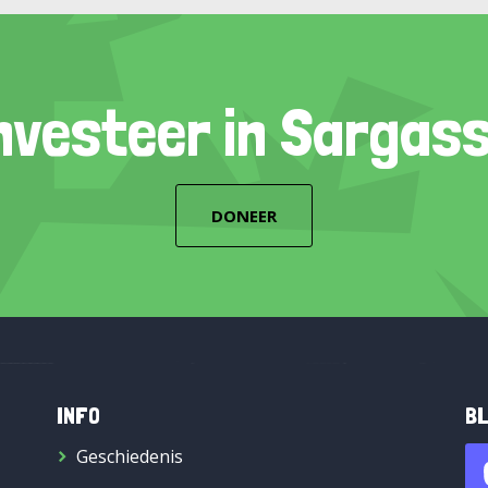
nvesteer in Sargas
DONEER
INFO
BL
Geschiedenis