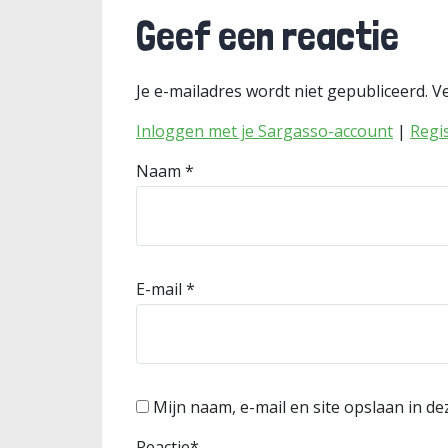
Geef een reactie
Je e-mailadres wordt niet gepubliceerd.
Ve
Inloggen met je Sargasso-account
|
Regi
Naam
*
E-mail
*
Mijn naam, e-mail en site opslaan in d
Reactie
*