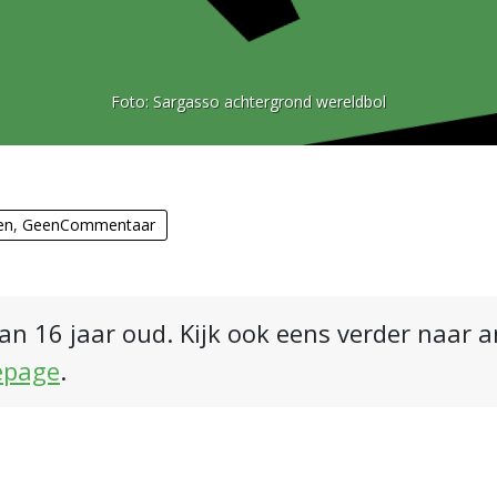
Foto:
Sargasso achtergrond wereldbol
en
,
GeenCommentaar
an 16 jaar oud. Kijk ook eens verder naar 
epage
.