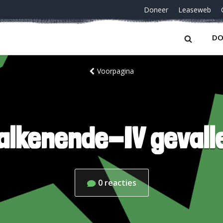
Doneer
Leaseweb
DO
Voorpagina
alkenende-IV gevall
0
reacties