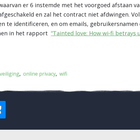
, waarvan er 6 instemde met het voorgoed afstaan va
fgeschakeld en zal het contract niet afdwingen. Vol
n te identificeren, en om emails, gebruikersnamen
men in het rapport
“Tainted love: How wi-fi betrays 
veiliging
online privacy
wifi