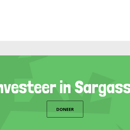
nvesteer in Sargas
DONEER