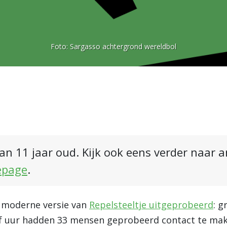
Foto:
Sargasso achtergrond wereldbol
an 11 jaar oud. Kijk ook eens verder naar 
epage
.
n moderne versie van
Repelsteeltje uitgeprobeerd
: g
lf uur hadden 33 mensen geprobeerd contact te mak