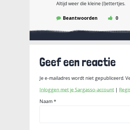
Altijd weer die kleine (l)ettertjes.
Beantwoorden
0
Geef een reactie
Je e-mailadres wordt niet gepubliceerd.
Ve
Inloggen met je Sargasso-account
|
Regi
Naam
*