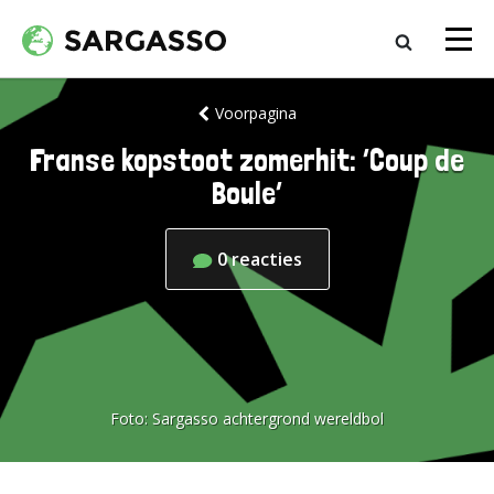
Voorpagina
Franse kopstoot zomerhit: ‘Coup de
Boule’
0
reacties
Foto:
Sargasso achtergrond wereldbol