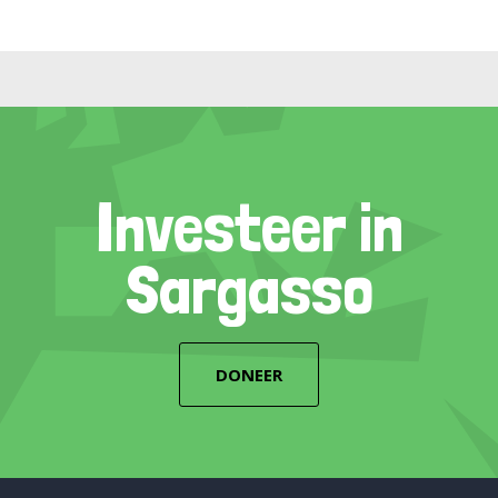
Investeer in
Sargasso
DONEER