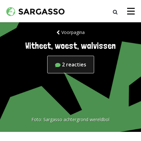
Voorpagina
Witheet, woest, walvissen
2
reacties
Foto:
Sargasso achtergrond wereldbol