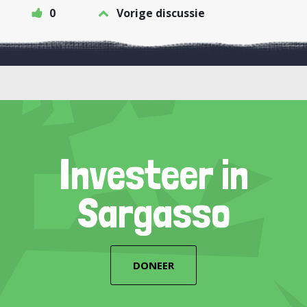
0
Vorige discussie
Investeer in
Sargasso
DONEER