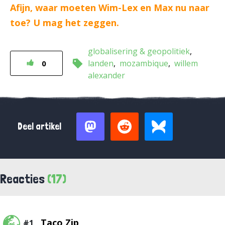
Afijn, waar moeten Wim-Lex en Max nu naar
toe? U mag het zeggen.
globalisering & geopolitiek
landen
mozambique
willem
0
alexander
Deel artikel
Reacties
(17)
Taco Zip
#1