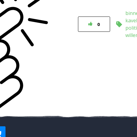
binn
kave
0
polit
will