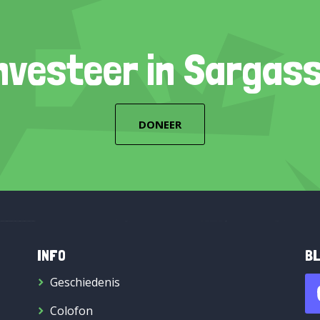
nvesteer in Sargas
DONEER
INFO
BL
Geschiedenis
Colofon