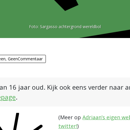
Foto:
Sargasso achtergrond wereldbol
een
,
GeenCommentaar
an 16 jaar oud. Kijk ook eens verder naar 
epage
.
(Meer op
Adriaan’s eigen we
twitter!
)