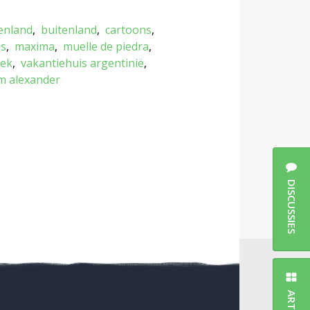
enland
buitenland
cartoons
ls
maxima
muelle de piedra
iek
vakantiehuis argentinië
em alexander
DISCUSSIES