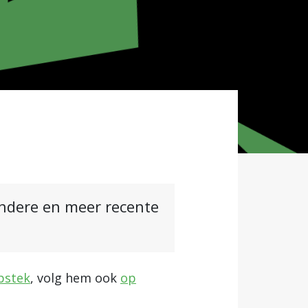
andere en meer recente
bstek
, volg hem ook
op