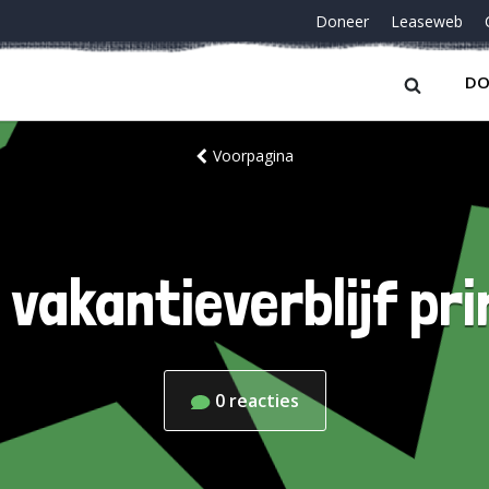
Doneer
Leaseweb
DO
Voorpagina
vakantieverblijf pri
0
reacties