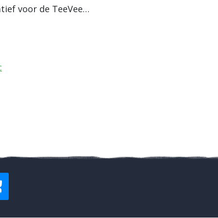
natief voor de TeeVee…
c