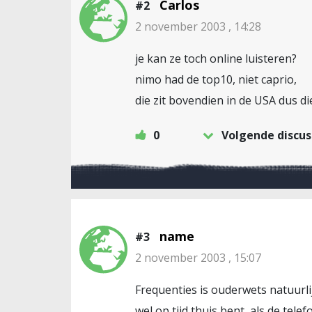
Carlos
#2
2 november 2003 , 14:28
je kan ze toch online luisteren?
nimo had de top10, niet caprio,
die zit bovendien in de USA dus die
0
Volgende discus
name
#3
2 november 2003 , 15:07
Frequenties is ouderwets natuurlij
wel op tijd thuis bent, als de tel