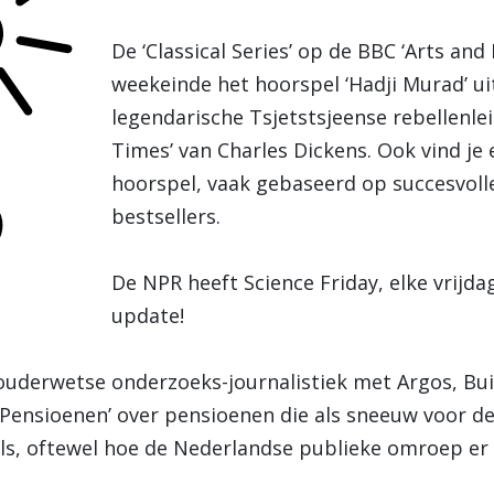
De ‘Classical Series’ op de BBC ‘Arts an
weekeinde het hoorspel ‘Hadji Murad’ uit
legendarische Tsjetstsjeense rebellenle
Times’ van Charles Dickens. Ook vind je 
hoorspel, vaak gebaseerd op succesvoll
bestsellers.
De NPR heeft Science Friday, elke vrijda
update!
 ouderwetse onderzoeks-journalistiek met Argos, Bu
ensioenen’ over pensioenen die als sneeuw voor de 
els, oftewel hoe de Nederlandse publieke omroep er e