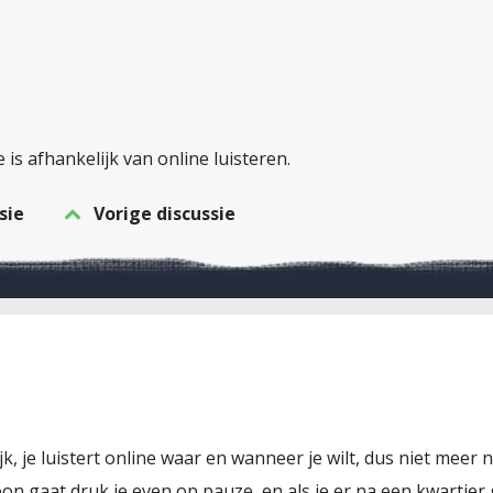
 is afhankelijk van online luisteren.
sie
Vorige discussie
k, je luistert online waar en wanneer je wilt, dus niet meer 
efoon gaat druk je even op pauze, en als je er na een kwartier