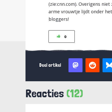
(zie:cnn.com). Overigens niet
arme vrouwtje lijdt onder he
bloggers!
0
Deel artikel
Reacties
(12)