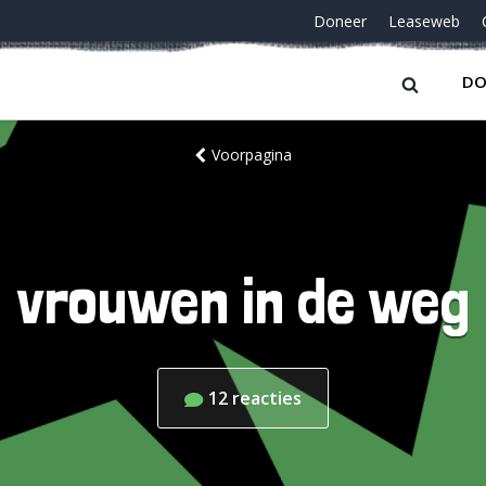
Doneer
Leaseweb
DO
Voorpagina
vrouwen in de weg
12
reacties