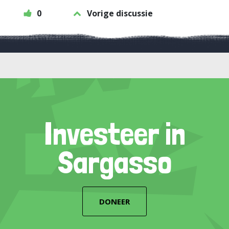
0
Vorige discussie
Investeer in
Sargasso
DONEER