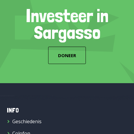
Investeer in
Sargasso
DONEER
INFO
Geschiedenis
Colofon