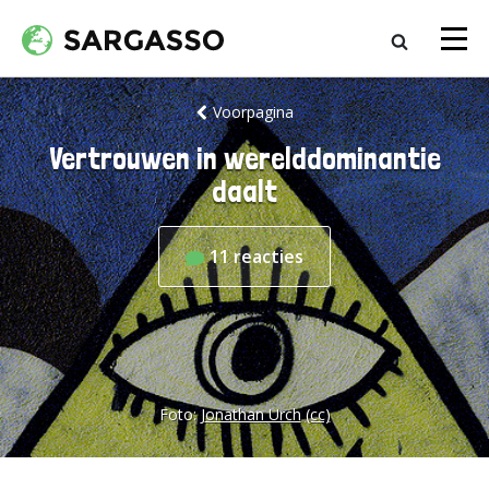
Voorpagina
Vertrouwen in werelddominantie
daalt
11
reacties
Foto:
Jonathan Urch
(cc)