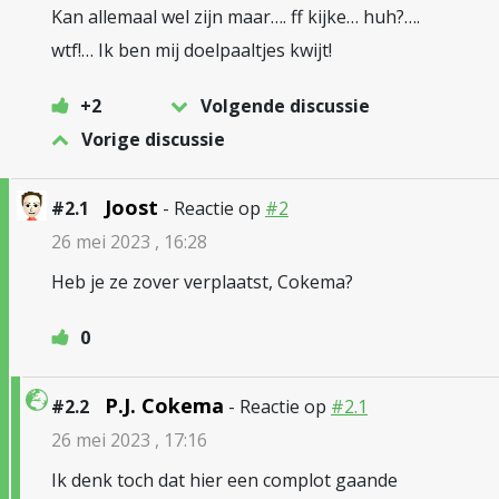
Kan allemaal wel zijn maar…. ff kijke… huh?….
wtf!… Ik ben mij doelpaaltjes kwijt!
+2
Volgende discussie
Vorige discussie
Joost
#2.1
- Reactie op
#2
26 mei 2023 , 16:28
Heb je ze zover verplaatst, Cokema?
0
P.J. Cokema
#2.2
- Reactie op
#2.1
26 mei 2023 , 17:16
Ik denk toch dat hier een complot gaande