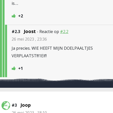
is….
+2
Joost
#2.3
- Reactie op
#2.2
26 mei 2023 , 23:36
Ja precies. WIE HEEFT MIJN DOELPAALTJES
VERPLAATST!!!1Elf!
+1
Joop
#3
26 mei 2023 , 18:10