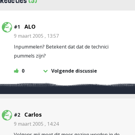
Reacties
(5)
ALO
#1
9 maart 2005 , 13:57
Inpummelen? Betekent dat dat de technici
pummels zijn?
0
Volgende discussie
Carlos
#2
9 maart 2005 , 14:24
Volgens mij moet dit meer gezien worden in de