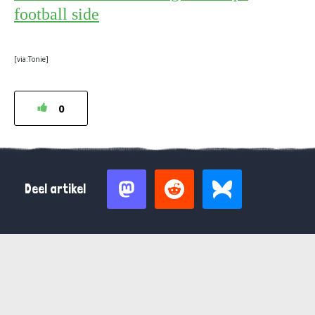
football side
[via:Tonie]
0
Deel artikel