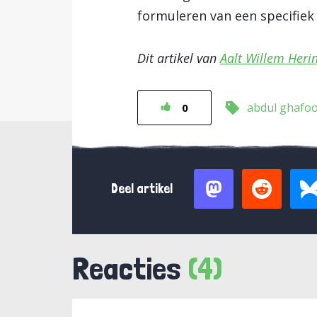
formuleren van een specifiek a
Dit artikel van
Aalt Willem Heri
abdul ghafo
0
Deel artikel
Reacties
(4)