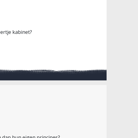
ertje kabinet?
n dan hun eigen principes?