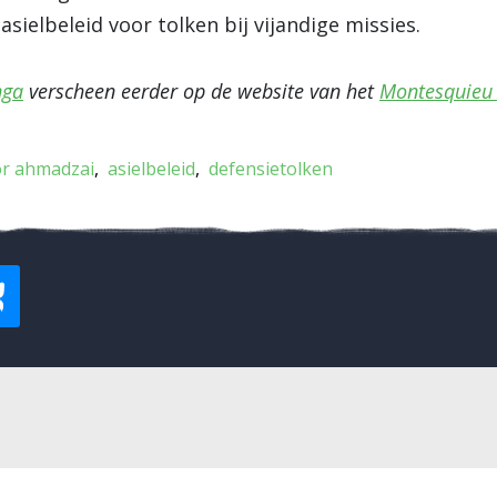
sielbeleid voor tolken bij vijandige missies.
nga
verscheen eerder op de website van het
Montesquieu 
or ahmadzai
asielbeleid
defensietolken