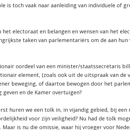
le is toch vaak naar aanleiding van individuele of g
 het electoraat en belangen en wensen van het elect
angrijkste taken van parlementariërs om de aan hun
ionair oordeel van een minister/staatssecretaris bil
tionair element, (zoals ook uit de uitspraak van de 
gener beweging, of daartoe bewogen door het parlem
leg geven en de Kamer overtuigen?
Eerst huren we een tolk in, in vijandig gebied, bij ee
elijkheid voor zijn veiligheid? Nu had de tolk moge
Maar is nu die omissie, waar hij vroeger voor Neder