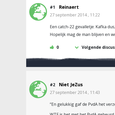
Reinaert
#1
27 september 2014 , 11:22
Een catch-22 gevalletje: Kafka du
Hopelijk mag de man blijven en wo
0
Volgende discus
Niet JeZus
#2
27 september 2014 , 11:43
“En gelukkig gaf de PvdA het verz
WTF is het met het PvdA gebeurd 