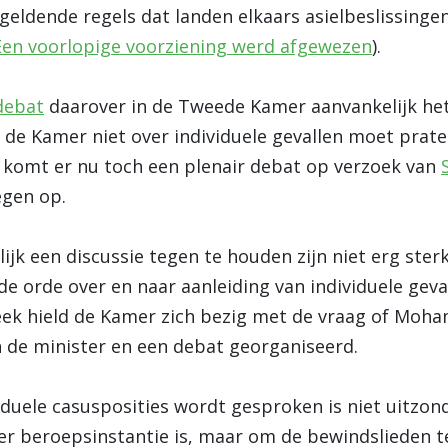
geldende regels dat landen elkaars asielbeslissin
Een voorlopige voorziening werd afgewezen
).
debat
daarover in de Tweede Kamer aanvankelijk het
 de Kamer niet over individuele gevallen moet prat
g komt er nu toch een plenair debat op verzoek van
egen op.
k een discussie tegen te houden zijn niet erg ster
de orde over en naar aanleiding van individuele geva
ek hield de Kamer zich bezig met de vraag of Moh
 de minister en een debat georganiseerd.
viduele casusposities wordt gesproken is niet uitzond
r beroepsinstantie is, maar om de bewindslieden t