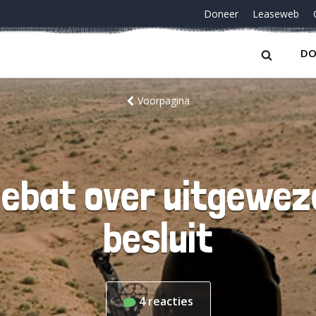
Doneer
Leaseweb
DO
Voorpagina
ebat over uitgeweze
besluit
4
reacties