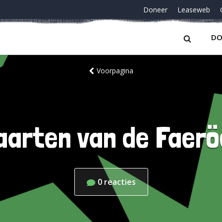
Doneer
Leaseweb
DO
Voorpagina
aarten van de Faerö
0
reacties