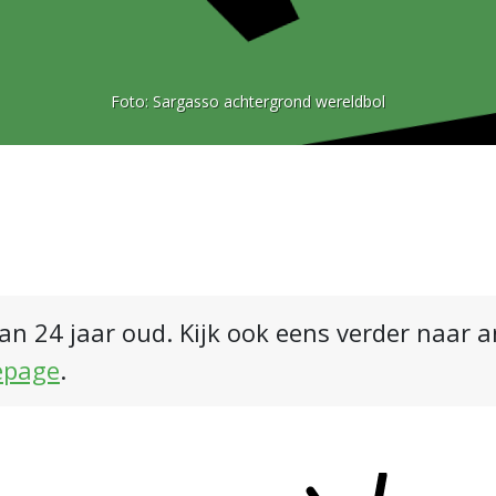
Foto:
Sargasso achtergrond wereldbol
an 24 jaar oud. Kijk ook eens verder naar 
epage
.