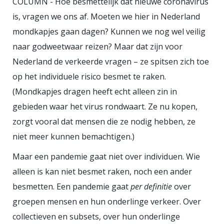
COLUMN - Hoe besmettelijk dat nieuwe coronavirus
gastheer. De mens is altijd al in een
is, vragen we ons af. Moeten we hier in Nederland
strijd met virussen, bacteriën,
mondkapjes gaan dagen? Kunnen we nog wel veilig
schimmels en andere parasieten
naar godweetwaar reizen? Maar dat zijn voor
verwikkeld geweest. Na de pest en
Nederland de verkeerde vragen – ze spitsen zich toe
de Spaanse griep is het
op het individuele risico besmet te raken.
coronavirus een nieuw hoofdstuk
(Mondkapjes dragen heeft echt alleen zin in
in die oorlog. Maar met welke
gebieden waar het virus rondwaart. Ze nu kopen,
wapens wordt er gevochten? Over
zorgt vooral dat mensen die ze nodig hebben, ze
welke verdedigingsmechanismen
niet meer kunnen bemachtigen.)
beschikt de mens? En wat is onze
Maar een pandemie gaat niet over individuen. Wie
meest beloftevolle tactiek voor een
alleen is kan niet besmet raken, noch een ander
overwinning?
besmetten. Een pandemie gaat
per definitie
over
groepen mensen en hun onderlinge verkeer. Over
collectieven en subsets, over hun onderlinge