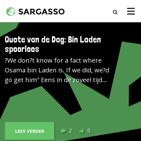
Quote van de Dag: Bin Laden
spoorloos
?We don?t know for a fact where
Osama bin Laden is. If we did, we?d
go get him" Eens in de zoveel tijd
duiken er geruchten op over
Osama bin Laden. Hoe gaat het
met hem? Waar houdt hij zich
verscholen? Afgelopen week
publiceerde de BBC een verklaring
2
0
LEES VERDER
van een gevangene in Pakistan. Bin