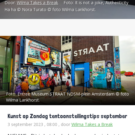
Door:
Wilma Takes a Break
Foto:
It is not a joke, Authenticity
de tentoonstellingen
Giselle
Ha ha © Nora Turato © foto Wilma Lankhorst.
Kuster
en
It’s not a Joke
in
Museum Van Bommel Van Dam en
bij de buren (het Limburgs
Museum) de
Hete Vuren
. [caption
id="attachment_358320"
align="aligncenter" width="450"]
Impressie van het aanbod in
Giselle's galerie in Leiden© collage
WL.[/caption]
Kennismaking met
Foto:
Entree Museum STRAAT NDSM-plein Amsterdam © foto
Giselle Kuster
Tijdens mijn
Wilma Lankhorst.
bezoek aan de tentoonstelling 'De
Kunst op Zondag tentoonstellingstips september
luiken Open' van Evert Thielen
3 september 2023 , 08:00
, door
Wilma Takes a Break
(Venlo, 1954) zag ik een oproep