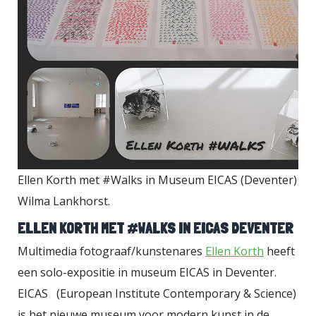
tekentalent had. Giselle kreeg
tekenles en ging na de middelbare
school naar de kunstacademie in
het Belgische Luik. In 1940 verhuist
het gezin naar Leiden en Giselle
opent daar haar eigen galerie.
Naast eigen werk exposeert ze
werk van tijdgenoten als Charley
Ellen Korth met #Walks in Museum EICAS (Deventer) © 
Toorop, Otto Rees, en Jan Sluijters.
Wilma Lankhorst.
[caption id="attachment_358321"
ELLEN KORTH MET #WALKS IN EICAS DEVENTER
align="aligncenter" width="450"]
Multimedia fotograaf/kunstenares
Ellen Korth
heeft
Kuster verblijft in de jaren 50
een solo-expositie in museum EICAS in Deventer.
zomers op Formentera © collage
EICAS (European Institute Contemporary & Science)
WL.[/caption]
Onbegrensd Giselle
is het nieuwe museum voor modern kunst in de