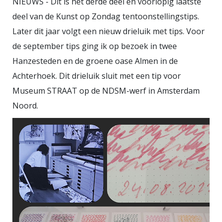
NIEUWS - Dit is het derde deel en voorlopig laatste
voor werken van Giselle Kuster
deel van de Kunst op Zondag tentoonstellingstips.
(1911-1972). Voor mij een
Later dit jaar volgt een nieuw drieluik met tips. Voor
onbekende schilder. Maar de
de september tips ging ik op bezoek in twee
oproep leverde tot grote
Hanzesteden en de groene oase Almen in de
verrassing van het museumteam
Achterhoek. Dit drieluik sluit met een tip voor
ruim 130 werken op. Ook het
Museum STRAAT op de NDSM-werf in Amsterdam
museum zelf heeft verschillende
Noord.
werken van Kuster in haar
collectie. Uit dit grote aanbod zijn
75 werken geselecteerd die je in
vier thema’s kennis laten maken
met het leven en werk van Giselle
Kuster. Haar ouders hadden een
kledingatelier. Al vroeg zagen zij
dat hun dochter een groot