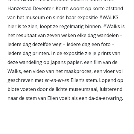
Kuster
In Venlo leer je Kuster
Hanzestad Deventer. Korth woont op korte afstand
kennen als een vrouw met een
van het museum en sinds haar expositie #WALKS
groot artistiek talent. Ze volgt
hier is te zien, loopt ze regelmatig binnen. #Walks is
onbevreesd haar eigen weg en
het resultaat van zeven weken elke dag wandelen –
probeert steeds nieuwe
iedere dag dezelfde weg – iedere dag een foto –
kunststijlen uit. In haar Leidse
iedere dag printen. In de expositie zie je prints van
dagen wordt er minstens zo veel
deze wandeling op Japans papier, een film van de
geld voor haar werk betaald als
Walks, een video van het maakproces, een vloer vol
voor een doek van Sluijters. In
geschreven met
en-en-en-en
Ellen’s stem. Lopend op
Leiden leert Kuster student
blote voeten door de lichte museumzaal, luisterend
geneeskunde Carl van Essen
naar de stem van Ellen voelt als een da-da-ervaring.
kennen. Na WO II trouwen ze en
wordt Van Essen uitgezonden als
militair naar Nederlands Indië. Na
en jaar volgt Kuster hem naar de