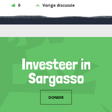
0
Vorige discussie
Investeer in
Sargasso
DONEER