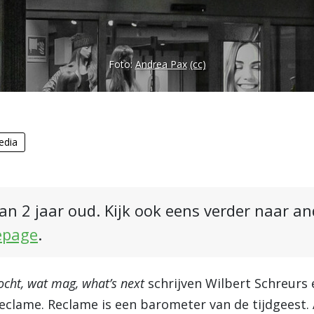
Foto:
Andrea Pax
(cc)
edia
an 2 jaar oud. Kijk ook eens verder naar a
epage
.
cht, wat mag, what’s next
schrijven Wilbert Schreurs 
clame. Reclame is een barometer van de tijdgeest. 