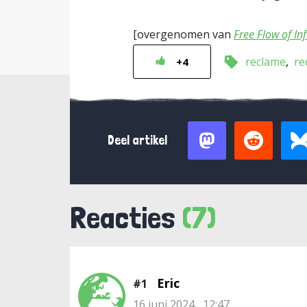
[overgenomen van
Free Flow of In
reclame
re
+4
Deel artikel
Reacties
(7)
Eric
#1
16 juni 2024 , 12:47