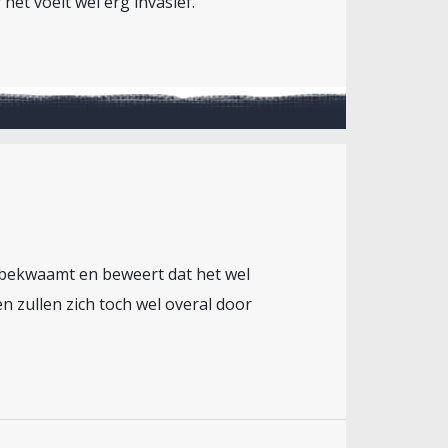
het voelt wel erg invasief.
in bekwaamt en beweert dat het wel
n zullen zich toch wel overal door