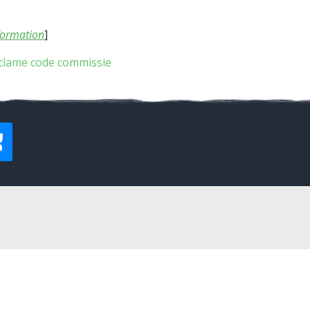
formation
]
clame code commissie