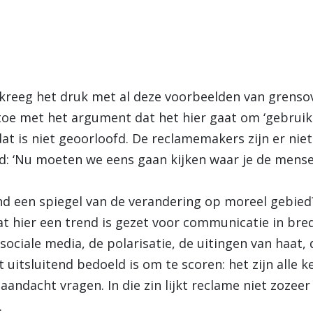
reeg het druk met al deze voorbeelden van grensov
toe met het argument dat het hier gaat om ‘gebru
at is niet geoorloofd. De reclamemakers zijn er nie
d: ‘Nu moeten we eens gaan kijken waar je de mense
d een spiegel van de verandering op moreel gebie
at hier een trend is gezet voor communicatie in bred
ociale media, de polarisatie, de uitingen van haat, 
t uitsluitend bedoeld is om te scoren: het zijn all
n aandacht vragen. In die zin lijkt reclame niet zoze
.