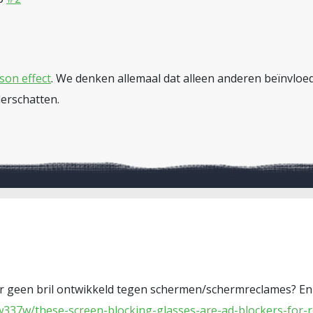
son effect
. We denken allemaal dat alleen anderen beïnvlo
derschatten.
r geen bril ontwikkeld tegen schermen/schermreclames? En 
w337w/these-screen-blocking-glasses-are-ad-blockers-for-re