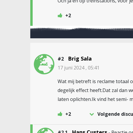
Och ja en op treinstations, voor j
+2
Brig Sala
#2
17 juni 2024 , 05:41
Wat mij betreft is reclame totaal
degelijk effect heeft.Dat zal dan
laten oplichten.Ik vind het semi- 
+2
Volgende discu
Hans Custers
#2.1
- Reactie 