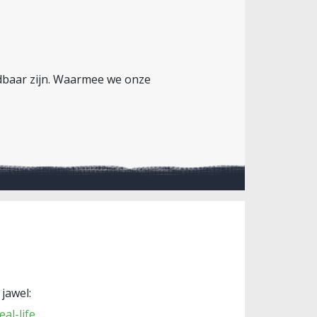
edbaar zijn. Waarmee we onze
jawel:
al-life
.