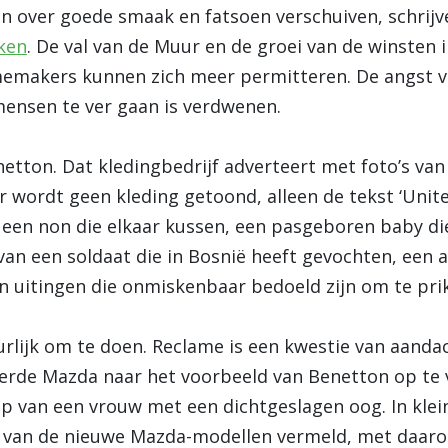
n over goede smaak en fatsoen verschuiven, schrijve
jken
. De val van de Muur en de groei van de winsten 
memakers kunnen zich meer permitteren. De angst v
ensen te ver gaan is verdwenen.
etton. Dat kledingbedrijf adverteert met foto’s van
 wordt geen kleding getoond, alleen de tekst ‘Unite
 een non die elkaar kussen, een pasgeboren baby di
 van een soldaat die in Bosnië heeft gevochten, een 
jn uitingen die onmiskenbaar bedoeld zijn om te pri
urlijk om te doen. Reclame is een kwestie van aanda
rde Mazda naar het voorbeeld van Benetton op te v
p van een vrouw met een dichtgeslagen oog. In klein
n van de nieuwe Mazda-modellen vermeld, met daaron