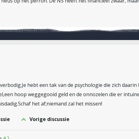
e neus op het perron. De NS heeft het financieel zwaar, maar 
 overbodig.Je hebt een tak van de psychologie die zich daar
 wel,een hoop weggegooid geld en de onnozelen die er intuine
misdadig.Schaf het af;niemand zal het missen!
ssie
Vorige discussie
op
#2