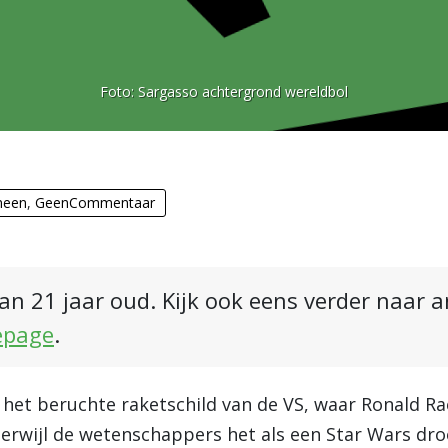
Foto:
Sargasso achtergrond wereldbol
meen
,
GeenCommentaar
an 21 jaar oud. Kijk ook eens verder naar 
epage
.
 het beruchte raketschild van de VS, waar Ronald R
terwijl de wetenschappers het als een Star Wars d