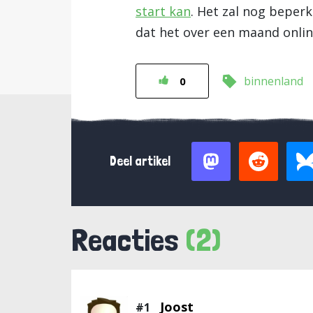
start kan
. Het zal nog beper
dat het over een maand onlin
binnenland
0
Deel artikel
Reacties
(2)
Joost
#1