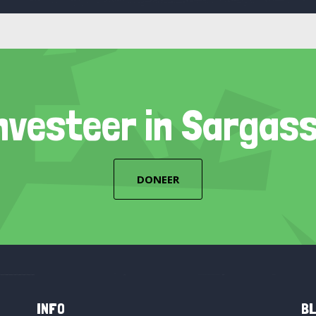
nvesteer in Sargas
DONEER
INFO
BL