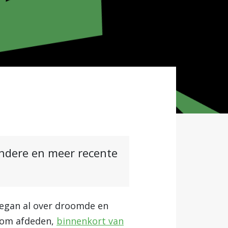
andere en meer recente
aegan al over droomde en
room afdeden,
binnenkort van