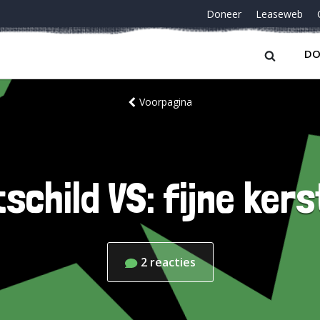
Doneer
Leaseweb
DO
Voorpagina
schild VS: fijne kers
2
reacties