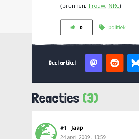
(bronnen:
Trouw
,
NRC
)
politiek
0
Deel artikel
Reacties
(3)
Jaap
#1
24 april 2009 , 13:59