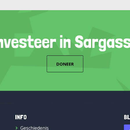
nvesteer in Sargas
DONEER
INFO
BL
Geschiedenis