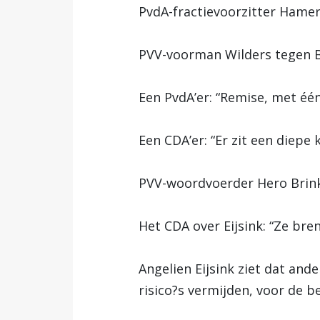
PvdA-fractievoorzitter Hamer
PVV-voorman Wilders tegen B
Een PvdA’er: “Remise, met één
Een CDA’er: “Er zit een diepe 
PVV-woordvoerder Hero Brinkm
Het CDA over Eijsink: “Ze bren
Angelien Eijsink ziet dat and
risico?s vermijden, voor de be