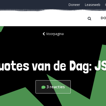
Doneer
Leaseweb
DO
Voorpagina
uotes van de Dag: J
3
reacties