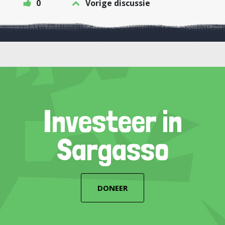
0
Vorige discussie
Investeer in
Sargasso
DONEER