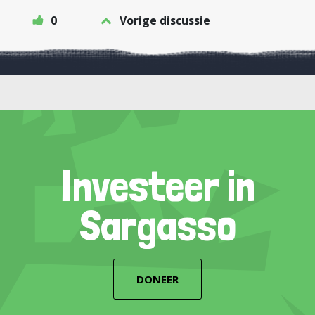
0
Vorige discussie
Investeer in
Sargasso
DONEER