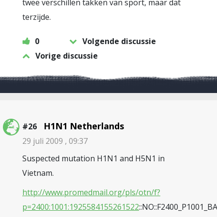
twee verschillen takken van sport, maar dat
terzijde.
0
Volgende discussie
Vorige discussie
H1N1 Netherlands
#26
29 juli 2009 , 09:37
Suspected mutation H1N1 and H5N1 in
Vietnam.
http://www.promedmail.org/pls/otn/f?
p=2400:1001:1925584155261522
::NO::F2400_P1001_