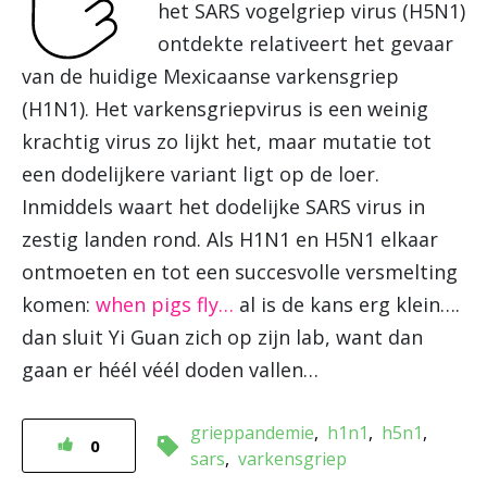
het SARS vogelgriep virus (H5N1)
ontdekte relativeert het gevaar
van de huidige Mexicaanse varkensgriep
(H1N1). Het varkensgriepvirus is een weinig
krachtig virus zo lijkt het, maar mutatie tot
een dodelijkere variant ligt op de loer.
Inmiddels waart het dodelijke SARS virus in
zestig landen rond. Als H1N1 en H5N1 elkaar
ontmoeten en tot een succesvolle versmelting
komen:
when pigs fly…
al is de kans erg klein….
dan sluit Yi Guan zich op zijn lab, want dan
gaan er héél véél doden vallen…
grieppandemie
h1n1
h5n1
0
sars
varkensgriep