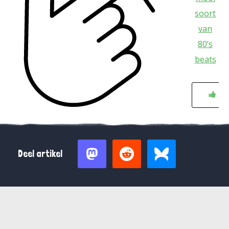
soort
van
80’s
beats
0
Deel artikel