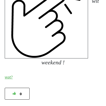
wit
weekend !
wat?
0