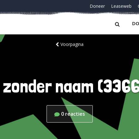
Doneer
Leaseweb
DO
Voorpagina
 zonder naam (336
0
reacties