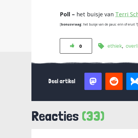
Poll –
het buisje van
Terri Sc
[
bonusvraag:
het buisje van de paus: erin of eruit ?
ethiek
overl
0
Deel artikel
Reacties
(33)