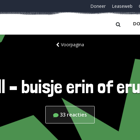
Doneer
Leaseweb
DO
Voorpagina
l – buisje erin of er
33
reacties