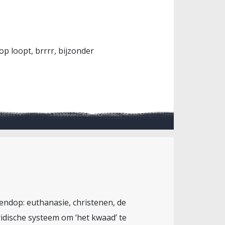
op loopt, brrrr, bijzonder
tendop: euthanasie, christenen, de
ridische systeem om ‘het kwaad’ te