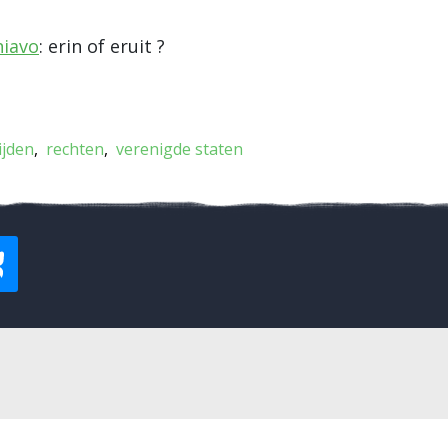
hiavo
: erin of eruit ?
]
ijden
rechten
verenigde staten