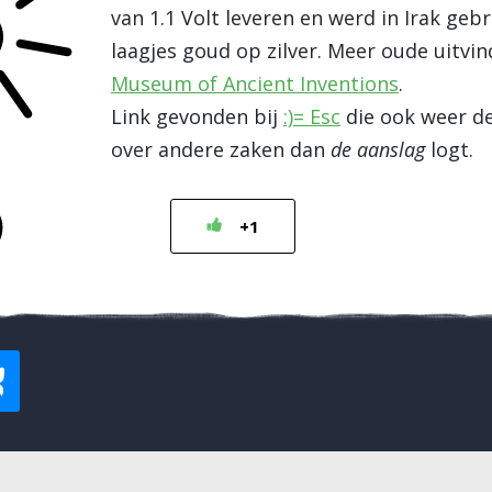
van 1.1 Volt leveren en werd in Irak geb
laagjes goud op zilver. Meer oude uitvin
Museum of Ancient Inventions
.
Link gevonden bij
:)= Esc
die ook weer d
over andere zaken dan
de aanslag
logt.
+1