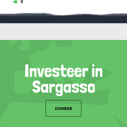
0
Investeer in
Sargasso
DONEER