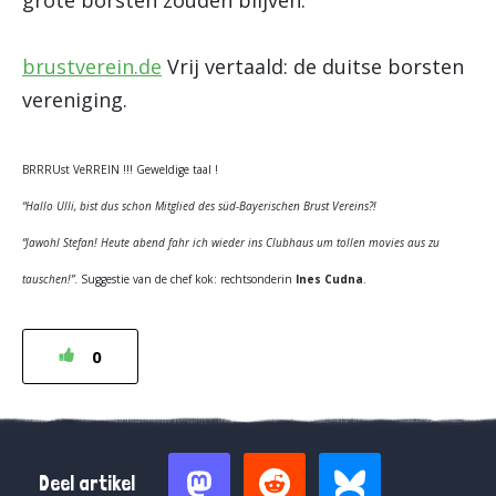
grote borsten zouden blijven:
brustverein.de
Vrij vertaald: de duitse borsten
vereniging.
BRRRUst VeRREIN !!! Geweldige taal !
“Hallo Ulli, bist dus schon Mitglied des süd-Bayerischen Brust Vereins?!
“Jawohl Stefan! Heute abend fahr ich wieder ins Clubhaus um tollen movies aus zu
tauschen!”
. Suggestie van de chef kok: rechtsonderin
Ines Cudna
.
0
Deel artikel