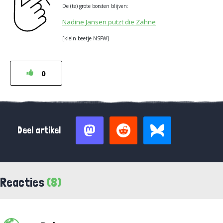
De (te) grote borsten blijven:
Nadine Jansen putzt die Zähne
[klein beetje NSFW]
0
Deel artikel
Reacties
(8)