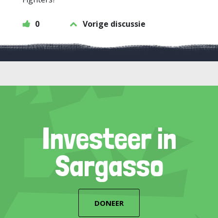
0
Vorige discussie
Investeer in
Sargasso
DONEER