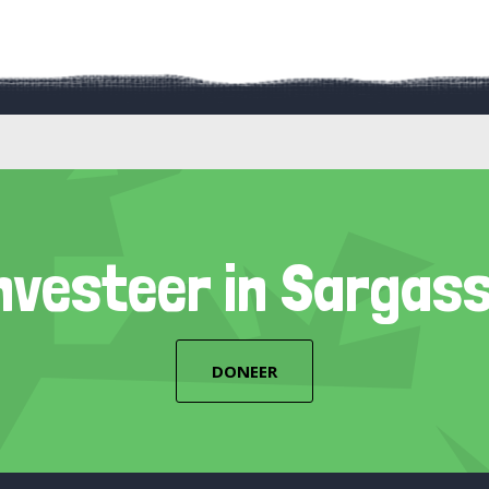
nvesteer in Sargas
DONEER