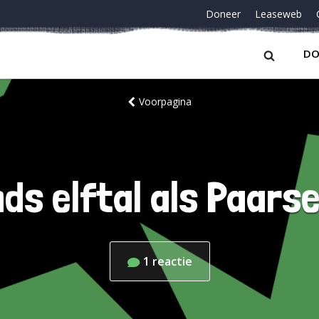
Doneer
Leaseweb
DO
Voorpagina
ds elftal als Paarse
1
reactie