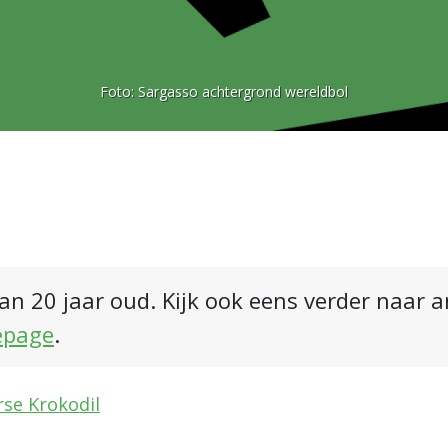
Foto:
Sargasso achtergrond wereldbol
an 20 jaar oud. Kijk ook eens verder naar 
epage
.
rse Krokodil