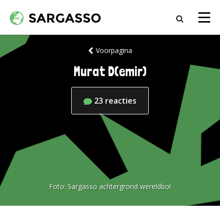
Voorpagina
Murat D(emir)
23
reacties
Foto:
Sargasso achtergrond wereldbol