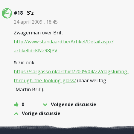
S’z
#18
24 april 2009 , 18:45
Zwagerman over Bril :
http://www.standaard.be/Artikel/Detail.aspx?
artikelId=KN298JPV
& zie ook
https://sargasso.nl/archief/2009/04/22/dagsluiting-
through-the-looking-glass/
(daar wèl tag
“Martin Bril”).
0
Volgende discussie
Vorige discussie