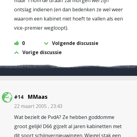
maar Thom de Graaff zal morgen wel zijn
ontslag indienen (en dan bedenken ze wel weer
waarom een kabinet niet hoeft te vallen als een
vice-premier wegloopt).
0
Volgende discussie
Vorige discussie
MMaas
#14
22 maart 2005 , 23:43
Wat bezielt de PvdA? Ze hebben goddomme
groot gelijk! D66 gijzelt al jaren kabinetten met
dit soort schijnvernieuwingen. Wiegel stak een