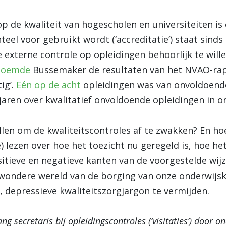
p de kwaliteit van hogescholen en universiteiten is
el voor gebruikt wordt (‘accreditatie’) staat sinds
 externe controle op opleidingen behoorlijk te will
noemde
Bussemaker de resultaten van het NVAO-ra
ig’.
Eén op de acht
opleidingen was van onvoldoende 
jaren over kwalitatief onvoldoende opleidingen in o
en om de kwaliteitscontroles af te zwakken? En ho
e) lezen over hoe het toezicht nu geregeld is, hoe he
itieve en negatieve kanten van de voorgestelde wijz
wondere wereld van de borging van onze onderwijskwa
depressieve kwaliteitszorgjargon te vermijden.
ng secretaris bij opleidingscontroles (‘visitaties’) door 