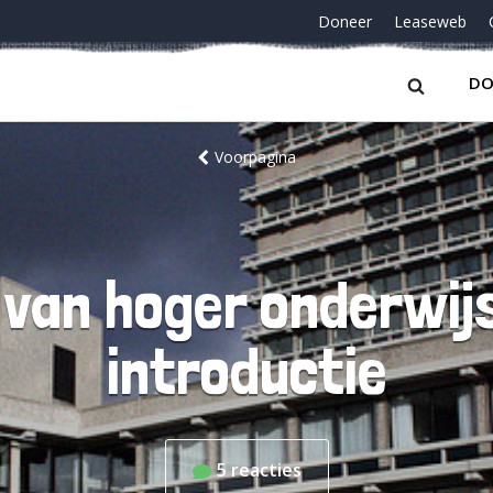
Doneer
Leaseweb
DO
Voorpagina
 van hoger onderwijs
introductie
5
reacties