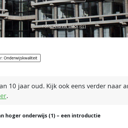
Foto:
Andrew Black
(cc)
r:
Onderwijskwaliteit
an 10 jaar oud. Kijk ook eens verder naar 
ier
.
an hoger onderwijs (1) – een introductie