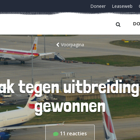
Doneer
Leaseweb
DO
Voorpagina
ak tegen uitbreidin
gewonnen
11
reacties