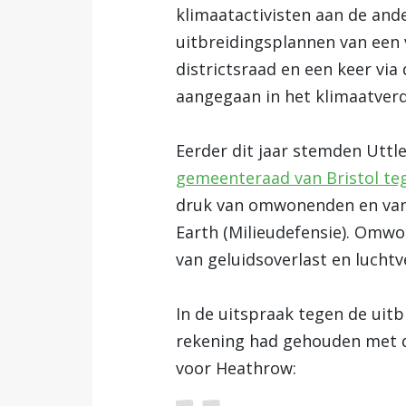
klimaatactivisten aan de and
uitbreidingsplannen van een
districtsraad en een keer via
aangegaan in het klimaatverd
Eerder dit jaar stemden Uttl
gemeenteraad van Bristol teg
druk van omwonenden en van k
Earth (Milieudefensie). Omw
van geluidsoverlast en luchtve
In de uitspraak tegen de uit
rekening had gehouden met de
voor Heathrow: