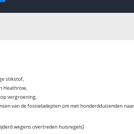
e stikstof,
an Heathrow,
 op vergroening,
wensen van de fossieladepten om met honderdduizenden naar 
rwijderd wegens overtreden huisregels]