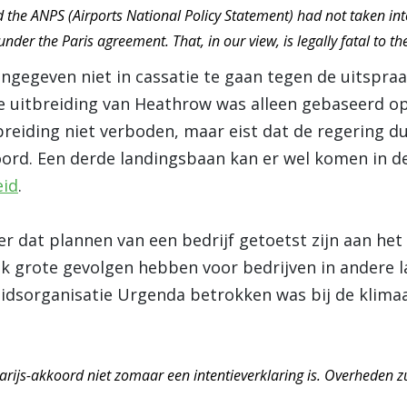
the ANPS (Airports National Policy Statement) had not taken into
er the Paris agreement. That, in our view, is legally fatal to the
angegeven niet in cassatie te gaan tegen de uitspra
De uitbreiding van Heathrow was alleen gebaseerd o
tbreiding niet verboden, maar eist dat de regering du
ord. Een derde landingsbaan kan er wel komen in d
eid
.
er dat plannen van een bedrijf getoetst zijn aan het
 grote gevolgen hebben voor bedrijven in andere la
idsorganisatie Urgenda betrokken was bij de klima
Parijs-akkoord niet zomaar een intentieverklaring is. Overheden 