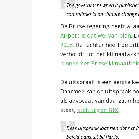
The government when it published 
commitments on climate change und
De Britse regering heeft al a
Airport is dat wel van plan
. 
2008
. De rechter heeft de ui
verhoudt tot het klimaatakko
binnen het Britse klimaatbel
De uitspraak is een eerste ke
Daarmee kan de uitspraak ook
als advocaat van duurzaamhe
staat,
stelt tegen NRC
:
Deze uitspraak laat zien dat het 
beleid aansluit bij Parijs.