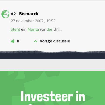
Bismarck
#2
27 november 2007 , 19:52
Steht
ein
Manta
vor
der
Uni…
0
Vorige discussie
Investeer in