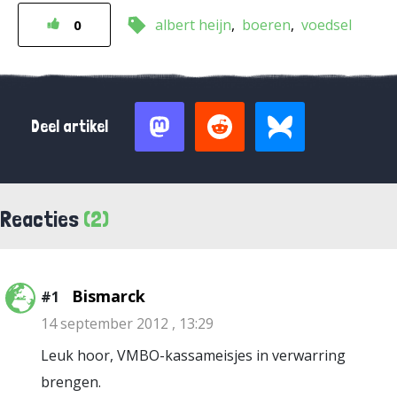
albert heijn
boeren
voedsel
0
Deel artikel
Reacties
(2)
Bismarck
#1
14 september 2012 , 13:29
Leuk hoor, VMBO-kassameisjes in verwarring
brengen.