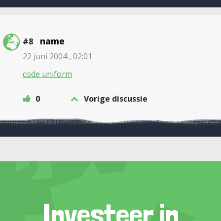
name
#8
22 juni 2004 , 02:01
code uniform
0
Vorige discussie
Investeer in