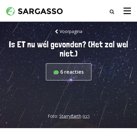
Voorpagina
Is ET nu wél gevonden? (Het zal wel
niet.)
6
reacties
Foto:
StarryEarth
(cc)