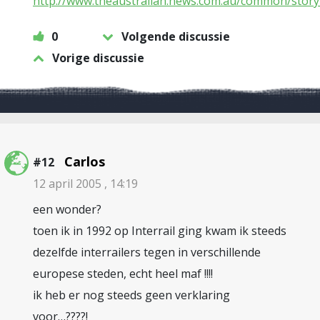
http://www.theaustralian.news.com.au/common/stor
0
Volgende discussie
Vorige discussie
Carlos
#12
12 april 2005 , 14:19
een wonder?
toen ik in 1992 op Interrail ging kwam ik steeds
dezelfde interrailers tegen in verschillende
europese steden, echt heel maf !!!!
ik heb er nog steeds geen verklaring
voor…????!