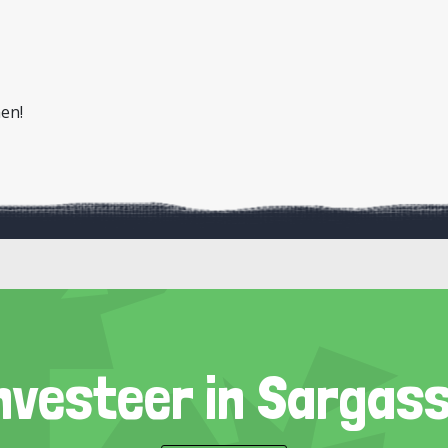
en!
nvesteer in Sargas