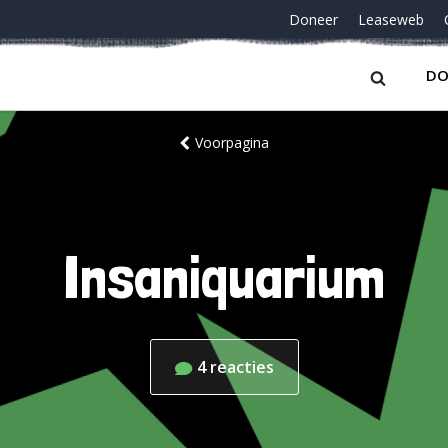
Doneer
Leaseweb
DO
Voorpagina
Insaniquarium
4
reacties