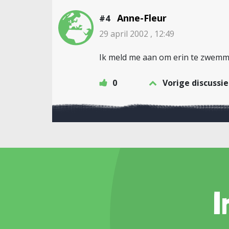
Anne-Fleur
#4
29 april 2002 , 12:49
Ik meld me aan om erin te zwemm
0
Vorige discussie
I