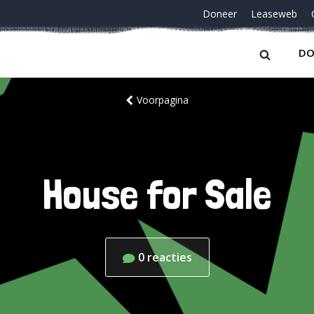
Doneer
Leaseweb
DO
Voorpagina
House for Sale
0
reacties