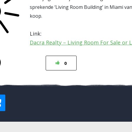
sprekende ‘Living Room Building’ in Miami van
koop.
Link:
Dacra Realty – Living Room For Sale or 
0